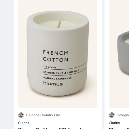
Cologne Country Life
Cologne
Clarins
Clarins