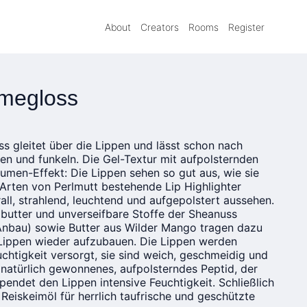
About
Creators
Rooms
Register
emegloss
s gleitet über die Lippen und lässt schon nach
en und funkeln. Die Gel-Textur mit aufpolsternden
lumen-Effekt: Die Lippen sehen so gut aus, wie sie
 Arten von Perlmutt bestehende Lip Highlighter
all, strahlend, leuchtend und aufgepolstert aussehen.
utter und unverseifbare Stoffe der Sheanuss
Anbau) sowie Butter aus Wilder Mango tragen dazu
r Lippen wieder aufzubauen. Die Lippen werden
uchtigkeit versorgt, sie sind weich, geschmeidig und
, natürlich gewonnenes, aufpolsterndes Peptid, der
pendet den Lippen intensive Feuchtigkeit. Schließlich
eiskeimöl für herrlich taufrische und geschützte