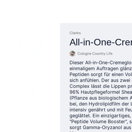
Clarins
All-in-One-Cr
Cologne Country Life
Dieser All-in-One-Cremeglos
einmaligem Auftragen glänz
Peptiden sorgt für einen Vo
sich anfühlen. Der aus zwei
Complex lässt die Lippen pr
96% Hautpflegeformel Sheab
(Pflanze aus biologischem 
bei, den Hydrolipidfilm de
intensiv genährt und mit Fe
geglättet. Ein einzigartiges
"Peptide Volume Booster", s
sorgt Gamma-Oryzanol aus R