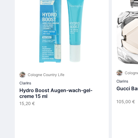
Cologne
Cologne Country Life
Clarins
Clarins
Gucci Ba
Hydro Boost Augen-wach-gel-
creme 15 ml
105,00 €
15,20 €