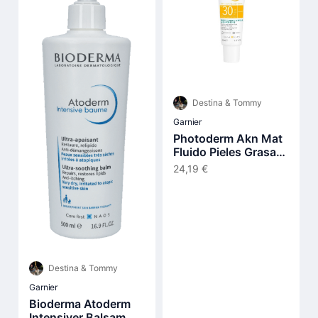
Destina & Tommy
Garnier
Photoderm Akn Mat
Fluido Pieles Grasas
Y Acnéicas Spf30 40
24,19 €
ml
Destina & Tommy
Garnier
Bioderma Atoderm
Intensiver Balsam