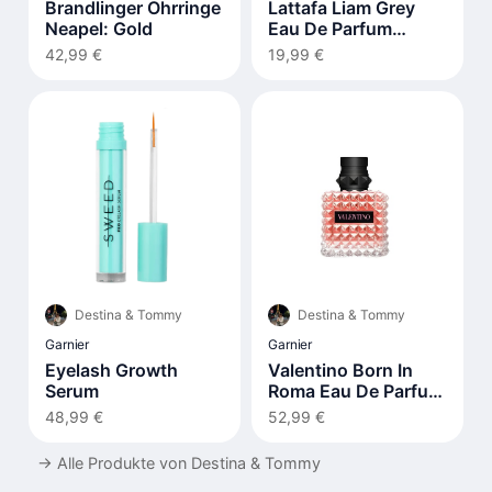
Brandlinger Ohrringe
Lattafa Liam Grey
Neapel: Gold
Eau De Parfum
100ml
42,99 €
19,99 €
Destina & Tommy
Destina & Tommy
Garnier
Garnier
Eyelash Growth
Valentino Born In
Serum
Roma Eau De Parfum
30ml
48,99 €
52,99 €
→
Alle Produkte von Destina & Tommy