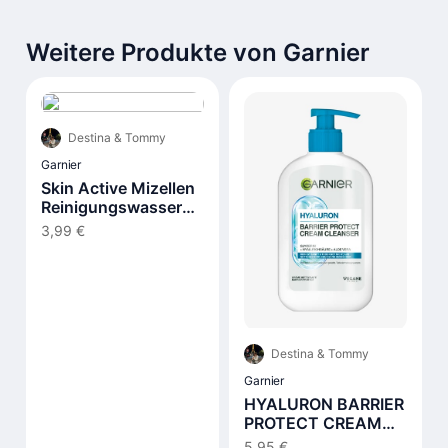
Weitere Produkte von Garnier
Destina & Tommy
Garnier
Skin Active Mizellen
Reinigungswasser
All-In-1 Waterproof
3,99 €
Destina & Tommy
Garnier
HYALURON BARRIER
PROTECT CREAM
CLEANSER -
5,95 €