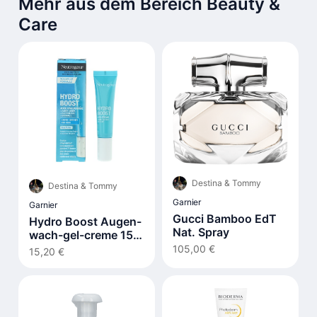
Mehr aus dem Bereich Beauty &
Care
Destina & Tommy
Destina & Tommy
Garnier
Garnier
Gucci Bamboo EdT
Hydro Boost Augen-
Nat. Spray
wach-gel-creme 15
ml
105,00 €
15,20 €