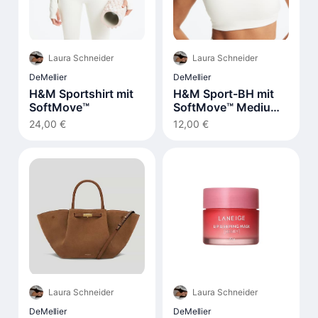
Laura Schneider
Laura Schneider
DeMellier
DeMellier
H&M Sportshirt mit
H&M Sport-BH mit
SoftMove™
SoftMove™ Medium
Support
24,00 €
12,00 €
Laura Schneider
Laura Schneider
DeMellier
DeMellier