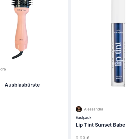
dra
s - Ausblasbürste
Alessandra
Eastpack
Lip Tint Sunset Babe
9,99 €