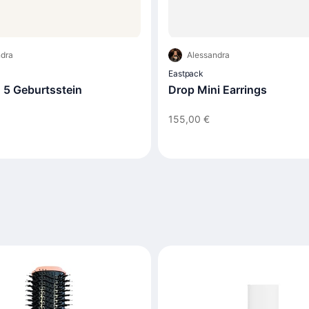
dra
Alessandra
Eastpack
5 Geburtsstein
Drop Mini Earrings
155,00 €