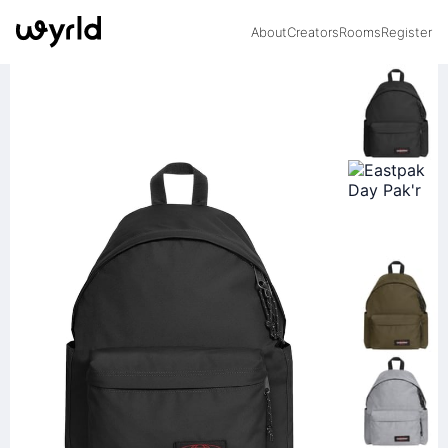
About
Creators
Rooms
Register