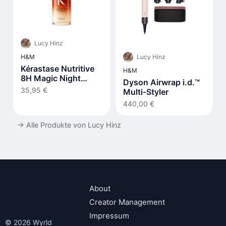
Lucy Hinz
Lucy Hinz
H&M
Kérastase Nutritive
H&M
8H Magic Night
Dyson Airwrap i.d.™
Serum
35,95 €
Multi-Styler
440,00 €
→
Alle Produkte von Lucy Hinz
About
Creator Management
Impressum
© 2026 Wyrld