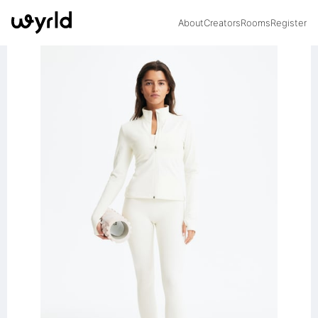
About
Creators
Rooms
Register