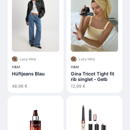
Lucy Hinz
Lucy Hinz
H&M
H&M
Hüftjeans Blau
Gina Tricot Tight fit
rib singlet - Gelb
48,96 €
12,99 €