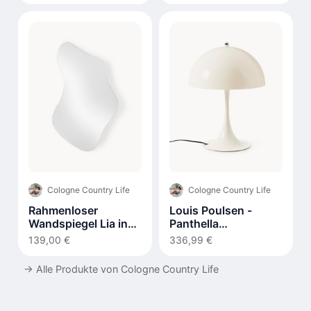
Cologne Country Life
Cologne Country Life
Rahmenloser
Louis Poulsen -
Wandspiegel Lia in
Panthella
organischer Form
Tischleuchte 320
139,00 €
336,99 €
→
Alle Produkte von Cologne Country Life