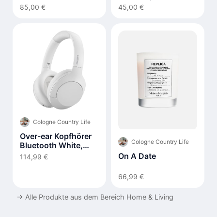
85,00 €
45,00 €
Cologne Country Life
Over-ear Kopfhörer
Cologne Country Life
Bluetooth White,
TAH8506WT/00
On A Date
114,99 €
66,99 €
→
Alle Produkte aus dem Bereich Home & Living