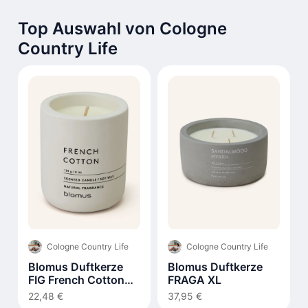
Top Auswahl von Cologne
Country Life
Cologne Country Life
Cologne Country Life
Blomus Duftkerze
Blomus Duftkerze
FIG French Cotton
FRAGA XL
290g
22,48 €
37,95 €