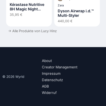
Kérastase Nutritive
Zara
8H Magic Night
Dyson Airwrap i.d.™
Serum
35,95 €
Multi-Styler
440,00 €
→
Alle Produkte von Lucy Hinz
About
Creator Management
Impressum
© 2026 Wyrld
Datenschutz
AGB
Widerruf