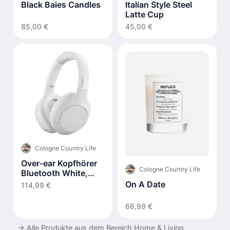
Black Baies Candles
Italian Style Steel
Latte Cup
85,00 €
45,00 €
Cologne Country Life
Over-ear Kopfhörer
Cologne Country Life
Bluetooth White,
TAH8506WT/00
On A Date
114,99 €
66,99 €
→
Alle Produkte aus dem Bereich Home & Living