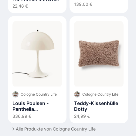
organischer Form
139,00 €
290g
22,48 €
Cologne Country Life
Cologne Country Life
Louis Poulsen -
Teddy-Kissenhülle
Panthella
Dotty
Tischleuchte 320
336,99 €
24,99 €
→
Alle Produkte von Cologne Country Life