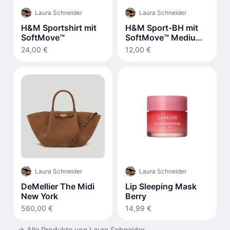
Laura Schneider
Laura Schneider
H&M Sportshirt mit
H&M Sport-BH mit
SoftMove™
SoftMove™ Medium
Support
24,00 €
12,00 €
Laura Schneider
Laura Schneider
DeMellier The Midi
Lip Sleeping Mask
New York
Berry
560,00 €
14,99 €
→
Alle Produkte von Laura Schneider