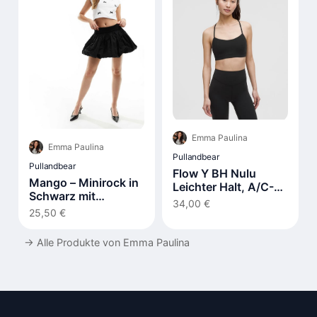
Emma Paulina
Emma Paulina
Pullandbear
Pullandbear
Flow Y BH Nulu
Mango – Minirock in
Leichter Halt, A/C-
Schwarz mit
Cups
34,00 €
Ballonsaum
25,50 €
→
Alle Produkte von Emma Paulina