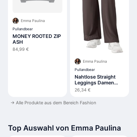
Emma Paulina
Pullandbear
MONEY ROOTED ZIP
ASH
84,99 €
Emma Paulina
Pullandbear
Nahtlose Straight
Leggings Damen
Hohe Taille Flared
26,34 €
→
Alle Produkte aus dem Bereich Fashion
Top Auswahl von Emma Paulina