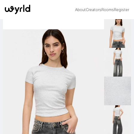
About
Creators
Rooms
Register