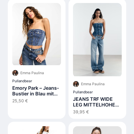
Emma Paulina
Pullandbear
Emma Paulina
Emory Park – Jeans-
Pullandbear
Bustier in Blau mit
JEANS TRF WIDE
Knopfdetail
25,50 €
LEG MITTELHOHER
BUND
39,95 €