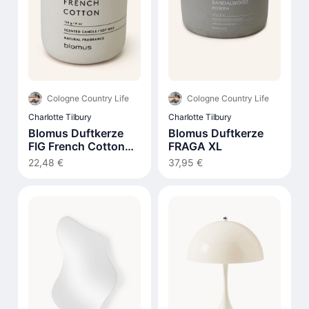
Cologne Country Life
Cologne Country Life
Charlotte Tilbury
Charlotte Tilbury
Blomus Duftkerze
Blomus Duftkerze
FIG French Cotton
FRAGA XL
290g
22,48 €
37,95 €