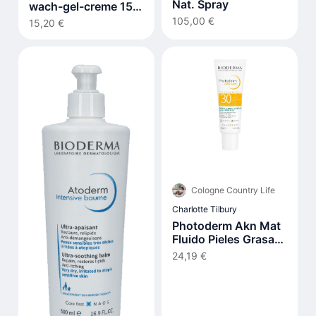
Nat. Spray
wach-gel-creme 15
ml
105,00 €
15,20 €
Cologne Country Life
Charlotte Tilbury
Photoderm Akn Mat
Fluido Pieles Grasas
Y Acnéicas Spf30 40
24,19 €
ml