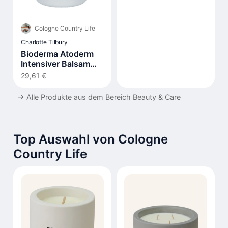
Cologne Country Life
Charlotte Tilbury
Bioderma Atoderm
Intensiver Balsam
500ml
29,61 €
→
Alle Produkte aus dem Bereich Beauty & Care
Top Auswahl von Cologne
Country Life