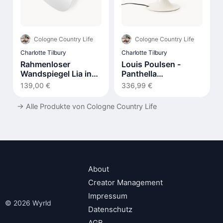
Cologne Country Life
Cologne Country Life
Charlotte Tilbury
Charlotte Tilbury
Rahmenloser
Louis Poulsen -
Wandspiegel Lia in
Panthella
organischer Form
Tischleuchte 320
139,00 €
336,99 €
→
Alle Produkte von Cologne Country Life
About
Creator Management
Impressum
© 2026 Wyrld
Datenschutz
AGB