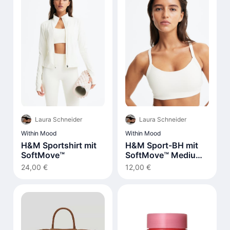
Laura Schneider
Laura Schneider
Within Mood
Within Mood
H&M Sportshirt mit
H&M Sport-BH mit
SoftMove™
SoftMove™ Medium
Support
24,00 €
12,00 €