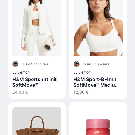
Laura Schneider
Laura Schneider
Lululemon
Lululemon
H&M Sportshirt mit
H&M Sport-BH mit
SoftMove™
SoftMove™ Medium
Support
24,00 €
12,00 €