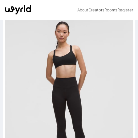
About
Creators
Rooms
Register