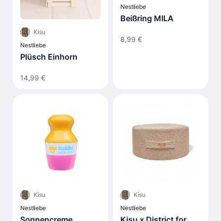
Nestliebe
Beißring MILA
Kisu
8,99 €
Nestliebe
Plüsch Einhorn
14,99 €
Kisu
Kisu
Nestliebe
Nestliebe
Sonnencreme
Kisu x District for