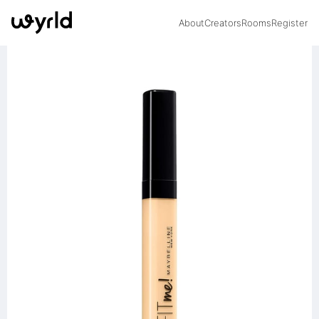
About
Creators
Rooms
Register