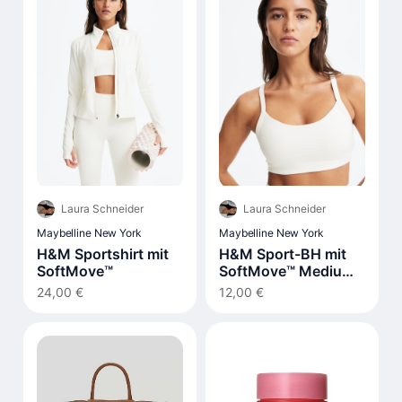
Laura Schneider
Laura Schneider
Maybelline New York
Maybelline New York
H&M Sportshirt mit
H&M Sport-BH mit
SoftMove™
SoftMove™ Medium
Support
24,00 €
12,00 €