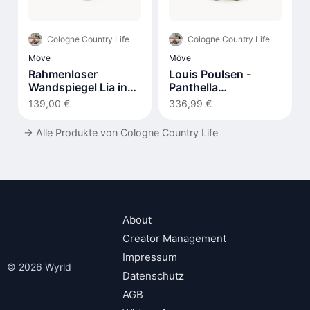
Cologne Country Life
Cologne Country Life
Möve
Möve
Rahmenloser
Louis Poulsen -
Wandspiegel Lia in
Panthella
organischer Form
Tischleuchte 320
139,00 €
336,99 €
→
Alle Produkte von Cologne Country Life
About
Creator Management
Impressum
© 2026 Wyrld
Datenschutz
AGB