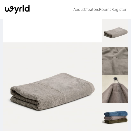
About
Creators
Rooms
Register