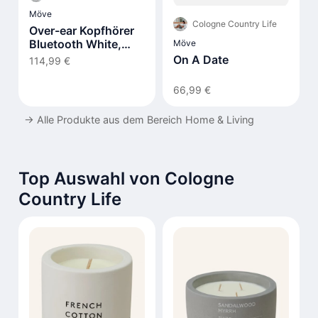
Möve
Cologne Country Life
Over-ear Kopfhörer
Bluetooth White,
Möve
TAH8506WT/00
On A Date
114,99 €
66,99 €
→
Alle Produkte aus dem Bereich Home & Living
Top Auswahl von Cologne
Country Life