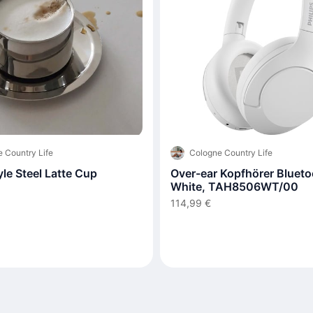
 Country Life
Cologne Country Life
tyle Steel Latte Cup
Over-ear Kopfhörer Blueto
White, TAH8506WT/00
114,99 €