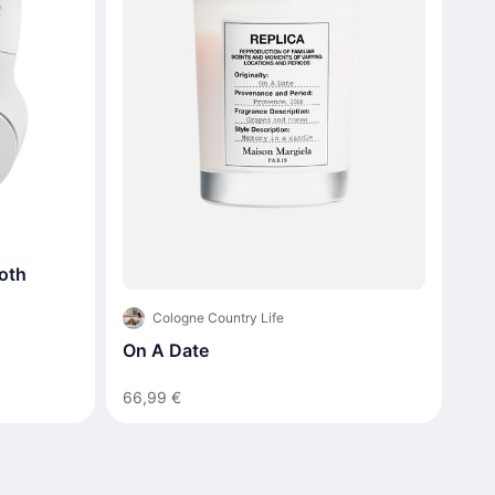
oth
Cologne Country Life
On A Date
66,99 €