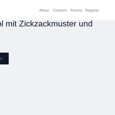
About
Creators
Rooms
Register
l mit Zickzackmuster und
en
»