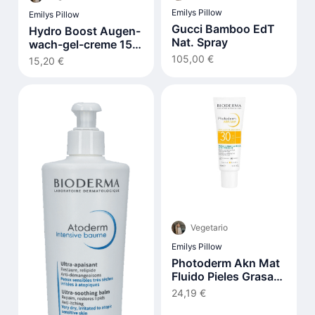
Emilys Pillow
Emilys Pillow
Gucci Bamboo EdT
Hydro Boost Augen-
Nat. Spray
wach-gel-creme 15
ml
105,00 €
15,20 €
Vegetario
Emilys Pillow
Photoderm Akn Mat
Fluido Pieles Grasas
Y Acnéicas Spf30 40
24,19 €
ml