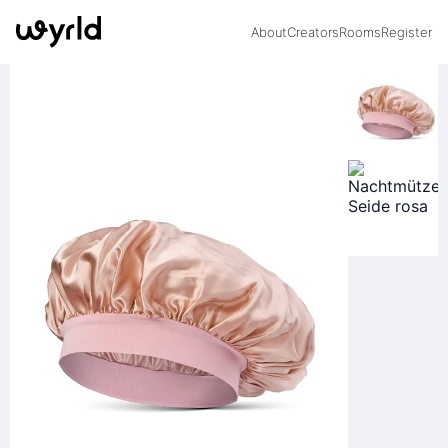
About
Creators
Rooms
Register