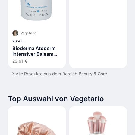
Vegetario
Pure U.
Bioderma Atoderm
Intensiver Balsam
500ml
29,61 €
→
Alle Produkte aus dem Bereich Beauty & Care
Top Auswahl von Vegetario