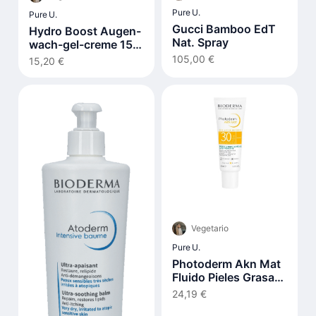
Pure U.
Pure U.
Gucci Bamboo EdT
Hydro Boost Augen-
Nat. Spray
wach-gel-creme 15
ml
105,00 €
15,20 €
Vegetario
Pure U.
Photoderm Akn Mat
Fluido Pieles Grasas
Y Acnéicas Spf30 40
24,19 €
ml