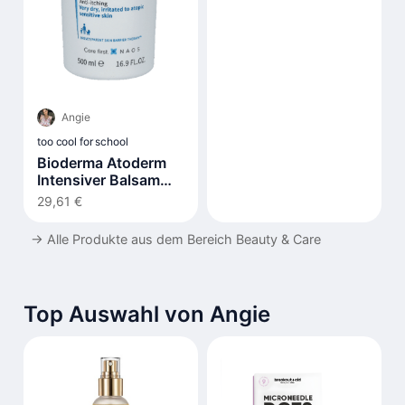
ml
Angie
too cool for school
Bioderma Atoderm
Intensiver Balsam
500ml
29,61 €
→
Alle Produkte aus dem Bereich Beauty & Care
Top Auswahl von Angie