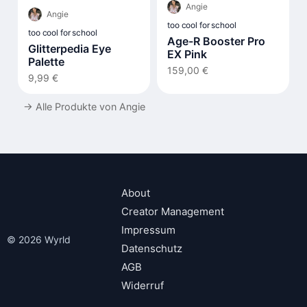
Angie
Angie
too cool for school
too cool for school
Age-R Booster Pro
Glitterpedia Eye
EX Pink
Palette
159,00 €
9,99 €
→
Alle Produkte von Angie
About
Creator Management
Impressum
© 2026 Wyrld
Datenschutz
AGB
Widerruf