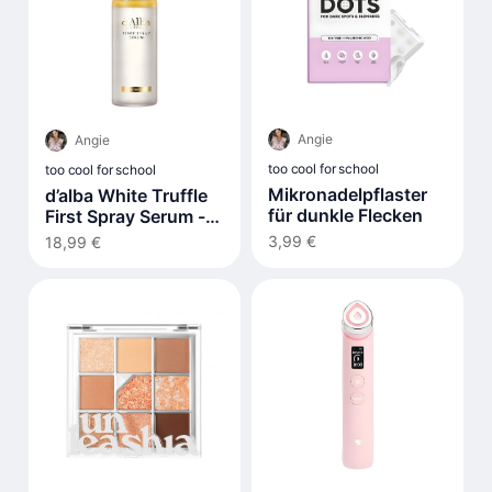
Angie
Angie
too cool for school
too cool for school
Mikronadelpflaster
d’alba White Truffle
für dunkle Flecken
First Spray Serum -
100ml
3,99 €
18,99 €