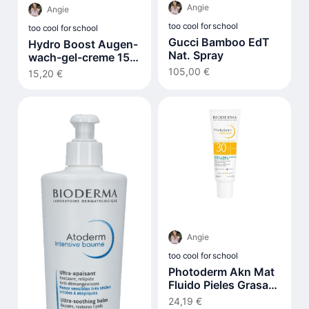
Angie
Angie
too cool for school
too cool for school
Gucci Bamboo EdT
Hydro Boost Augen-
Nat. Spray
wach-gel-creme 15
ml
105,00 €
15,20 €
Angie
too cool for school
Photoderm Akn Mat
Fluido Pieles Grasas
Y Acnéicas Spf30 40
24,19 €