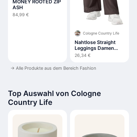
MONEY ROOTED ZIP
ASH
84,99 €
Cologne Country Life
Nahtlose Straight
Leggings Damen
Hohe Taille Flared
26,34 €
→
Alle Produkte aus dem Bereich Fashion
Top Auswahl von Cologne
Country Life