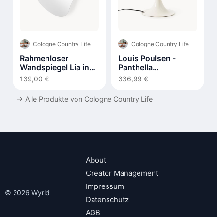
Cologne Country Life
Cologne Country Life
Rahmenloser
Louis Poulsen -
Wandspiegel Lia in
Panthella
organischer Form
Tischleuchte 320
139,00 €
336,99 €
→
Alle Produkte von Cologne Country Life
About
Creator Management
Impressum
© 2026 Wyrld
Datenschutz
AGB