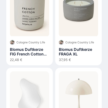
Cologne Country Life
Cologne Country Life
Blomus Duftkerze
Blomus Duftkerze
FIG French Cotton
FRAGA XL
290g
22,48 €
37,95 €