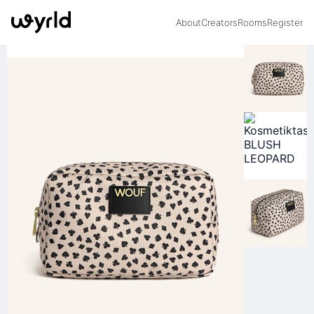
About
Creators
Rooms
Register