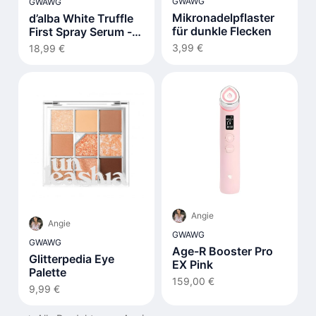
GWAWG
GWAWG
Mikronadelpflaster
d’alba White Truffle
für dunkle Flecken
First Spray Serum -
100ml
3,99 €
18,99 €
Angie
Angie
GWAWG
GWAWG
Age-R Booster Pro
Glitterpedia Eye
EX Pink
Palette
159,00 €
9,99 €