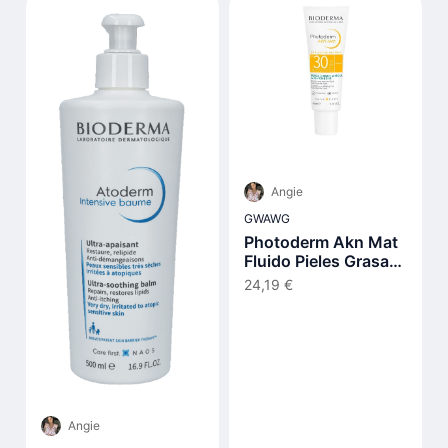
Angie
GWAWG
Photoderm Akn Mat
Fluido Pieles Grasas
Y Acnéicas Spf30 40
24,19 €
ml
Angie