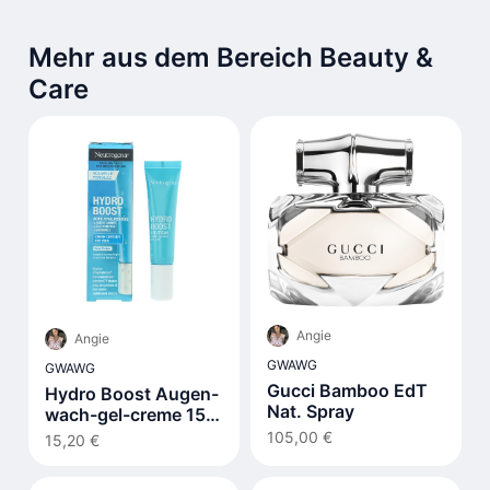
Mehr aus dem Bereich Beauty &
Care
Angie
Angie
GWAWG
GWAWG
Gucci Bamboo EdT
Hydro Boost Augen-
Nat. Spray
wach-gel-creme 15
ml
105,00 €
15,20 €