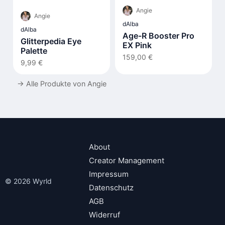
Angie
Angie
dAlba
dAlba
Age-R Booster Pro
Glitterpedia Eye
EX Pink
Palette
159,00 €
9,99 €
→
Alle Produkte von Angie
About
Creator Management
Impressum
© 2026 Wyrld
Datenschutz
AGB
Widerruf