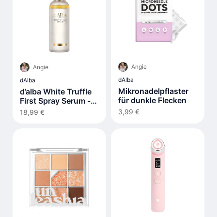
Angie
Angie
dAlba
dAlba
Mikronadelpflaster
d’alba White Truffle
für dunkle Flecken
First Spray Serum -
100ml
3,99 €
18,99 €