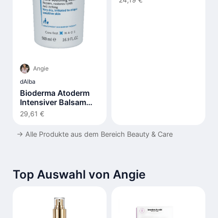
ml
Angie
dAlba
Bioderma Atoderm
Intensiver Balsam
500ml
29,61 €
→
Alle Produkte aus dem Bereich Beauty & Care
Top Auswahl von Angie