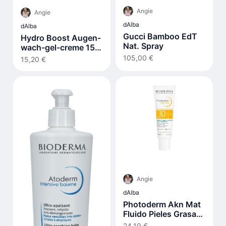
Angie
Angie
dAlba
dAlba
Gucci Bamboo EdT
Hydro Boost Augen-
Nat. Spray
wach-gel-creme 15
ml
105,00 €
15,20 €
Angie
dAlba
Photoderm Akn Mat
Fluido Pieles Grasas
Y Acnéicas Spf30 40
24,19 €