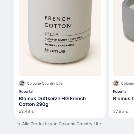
Cologne Country Life
Cologne
Rosental
Rosental
Blomus Duftkerze FIG French
Blomus D
Cotton 290g
22,48 €
37,95 €
→
Alle Produkte von Cologne Country Life