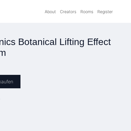
About
Creators
Rooms
Register
cs Botanical Lifting Effect
um
kaufen
»