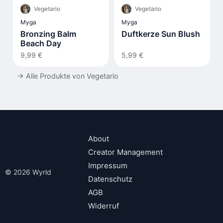
Vegetario
Vegetario
Myga
Myga
Bronzing Balm
Duftkerze Sun Blush
Beach Day
9,99 €
5,99 €
→
Alle Produkte von Vegetario
About
Creator Management
Impressum
© 2026 Wyrld
Datenschutz
AGB
Widerruf