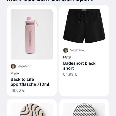
Vegetario
Myga
Badeshort black
Vegetario
short
Myga
64,99 €
Back to Life
Sportflasche 710ml
48,00 €