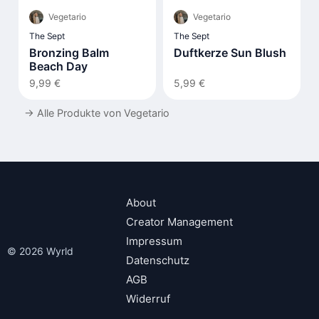
Vegetario
Vegetario
The Sept
The Sept
Bronzing Balm
Duftkerze Sun Blush
Beach Day
9,99 €
5,99 €
→
Alle Produkte von Vegetario
About
Creator Management
Impressum
© 2026 Wyrld
Datenschutz
AGB
Widerruf