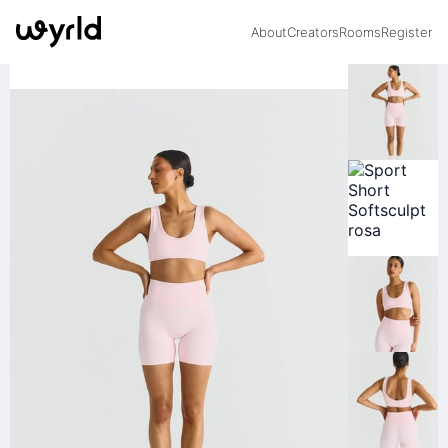
About
Creators
Rooms
Register