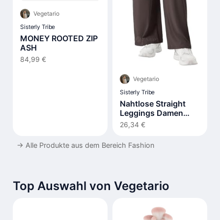
Vegetario
Sisterly Tribe
MONEY ROOTED ZIP
ASH
84,99 €
Vegetario
Sisterly Tribe
Nahtlose Straight
Leggings Damen
Hohe Taille Flared
26,34 €
→
Alle Produkte aus dem Bereich Fashion
Top Auswahl von Vegetario