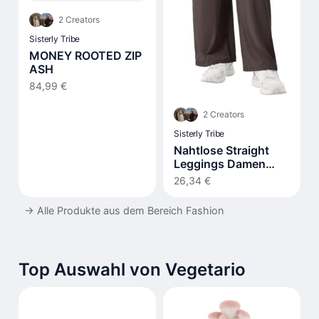
2 Creators
Sisterly Tribe
MONEY ROOTED ZIP
ASH
84,99 €
2 Creators
Sisterly Tribe
Nahtlose Straight
Leggings Damen
Hohe Taille Flared
26,34 €
→
Alle Produkte aus dem Bereich Fashion
Top Auswahl von Vegetario