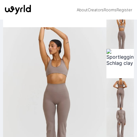
About
Creators
Rooms
Register