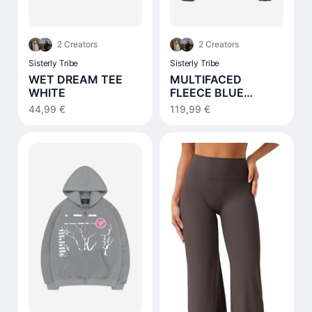
2 Creators
2 Creators
Sisterly Tribe
Sisterly Tribe
WET DREAM TEE
MULTIFACED
WHITE
FLEECE BLUE
NOTES
44,99 €
119,99 €